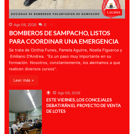
Locales
Ago 06, 2026
0
2
BOMBEROS DE SAMPACHO, LISTOS
PARA COORDINAR UNA EMERGENCIA
Se trata de Cinthia Funes, Pamela Aguirre, Noelia Figueroa y
Emiliano D'Andrea. “Es un paso muy importante en su
formación. Nosotros, constantemente, los alentamos a que
realicen diversos cursos”.
Leer más »
Ago 06, 2026
ESTE VIERNES, LOS CONCEJALES
DEBATIRÁN EL PROYECTO DE VENTA
DE LOTES