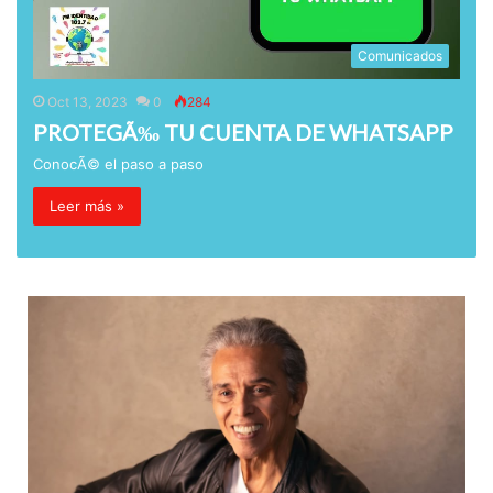
Comunicados
Oct 13, 2023
0
284
PROTEGÃ‰ TU CUENTA DE WHATSAPP
ConocÃ© el paso a paso
Leer más »