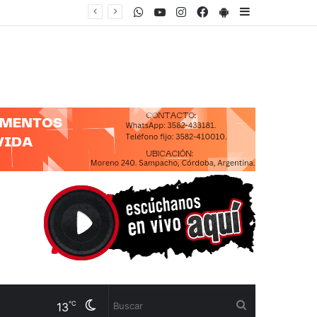
WhatsApp
Youtube
Instagram
Facebook
PlayStore
Sidebar
“CON ESTA LEY PRETENDEN SACAR TODOS LOS LÍMITES PARA QUE UNA FIRMA INTERNACIONAL COMPRE CUALQUIER TERRITORIO NACIONAL”
Cambiar
Buscar
℃
13