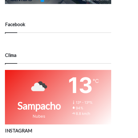
Facebook
Clima
13
℃
Sampacho
13º - 13º%
94%
8.8 km/h
Nubes
INSTAGRAM