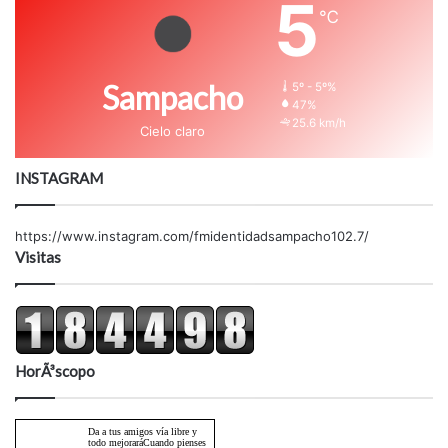
5
℃
Sampacho
5º - 5º%
47%
25.6 km/h
Cielo claro
INSTAGRAM
https://www.instagram.com/fmidentidadsampacho102.7/
Visitas
HorÃ³scopo