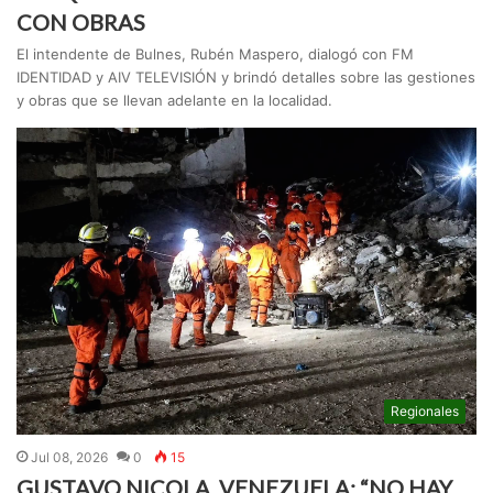
CON OBRAS
El intendente de Bulnes, Rubén Maspero, dialogó con FM
IDENTIDAD y AIV TELEVISIÓN y brindó detalles sobre las gestiones
y obras que se llevan adelante en la localidad.
Regionales
Jul 08, 2026
0
15
GUSTAVO NICOLA, VENEZUELA: “NO HAY