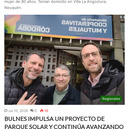
mujer de 80 años. Tenían domicilio en Villa La Angostura,
Neuquén.
Regionales
Jul 10, 2026
0
16
BULNES IMPULSA UN PROYECTO DE
PARQUE SOLAR Y CONTINÚA AVANZANDO