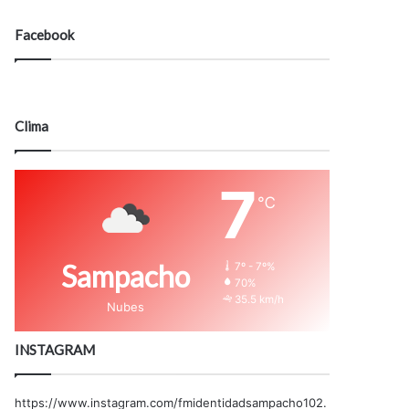
Facebook
Clima
7
℃
Sampacho
7º - 7º%
70%
35.5 km/h
Nubes
INSTAGRAM
https://www.instagram.com/fmidentidadsampacho102.