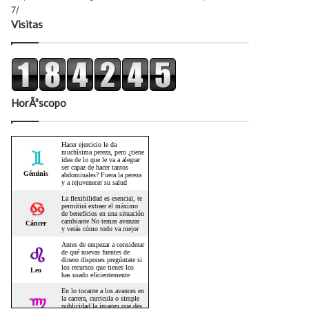
7/
Visitas
HorÃ³scopo