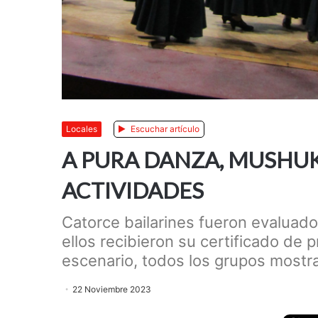
Anterior
Siguiente
Locales
Escuchar artículo
A PURA DANZA, MUSHUK
ACTIVIDADES
Catorce bailarines fueron evaluado
ellos recibieron su certificado de 
escenario, todos los grupos mostr
22 Noviembre 2023