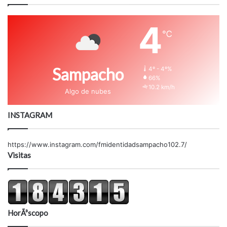
4
℃
Sampacho
4º - 4º%
66%
10.2 km/h
Algo de nubes
INSTAGRAM
https://www.instagram.com/fmidentidadsampacho102.7/
Visitas
HorÃ³scopo