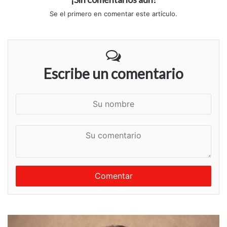
Se el primero en comentar este artículo.
Escribe un comentario
S
u
n
S
o
u
m
c
b
o
r
m
e
e
n
t
a
r