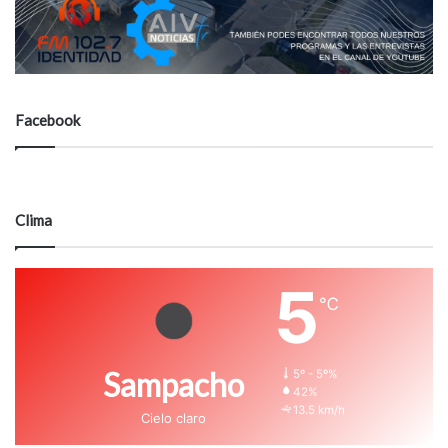
Facebook
Clima
5
℃
Sampacho
5º - 5º%
42%
13.5 km/h
Cielo claro