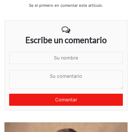
Se el primero en comentar este artículo.
Escribe un comentario
S
u
n
S
o
u
m
c
b
o
r
m
e
e
n
t
a
r