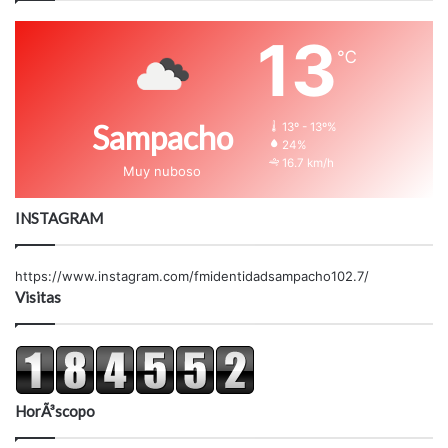
13
℃
Sampacho
13º - 13º%
24%
16.7 km/h
Muy nuboso
INSTAGRAM
https://www.instagram.com/fmidentidadsampacho102.7/
Visitas
HorÃ³scopo