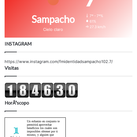
Sampacho
7º - 7º%
61%
27.3 km/h
Cielo claro
INSTAGRAM
https://www.instagram.com/fmidentidadsampacho102.7/
Visitas
HorÃ³scopo