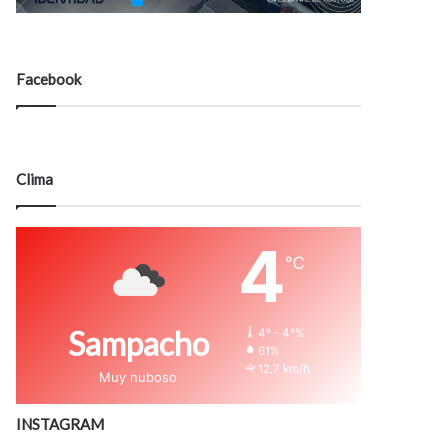
Facebook
Clima
4
℃
Sampacho
4º - 4º%
61%
12.7 km/h
Muy nuboso
INSTAGRAM