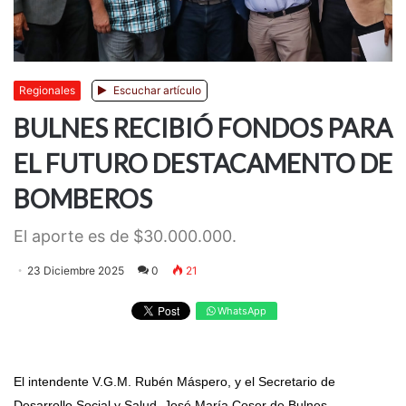
Regionales
Escuchar artículo
BULNES RECIBIÓ FONDOS PARA
EL FUTURO DESTACAMENTO DE
BOMBEROS
El aporte es de $30.000.000.
23 Diciembre 2025
0
21
WhatsApp
El intendente V.G.M. Rubén Máspero, y el Secretario de
Desarrollo Social y Salud, José María Coser de Bulnes