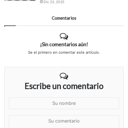
Dic 23, 2025
Comentarios
¡Sin comentarios aún!
Se el primero en comentar este artículo.
Escribe un comentario
S
u
n
S
o
u
m