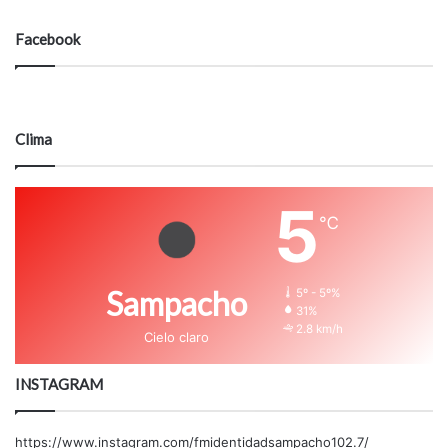
Facebook
Clima
5
℃
Sampacho
5º - 5º%
31%
2.8 km/h
Cielo claro
INSTAGRAM
https://www.instagram.com/fmidentidadsampacho102.7/