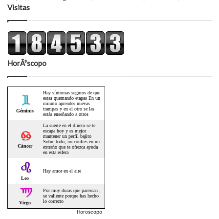
Visitas
HorÃ³scopo
Horoscopo