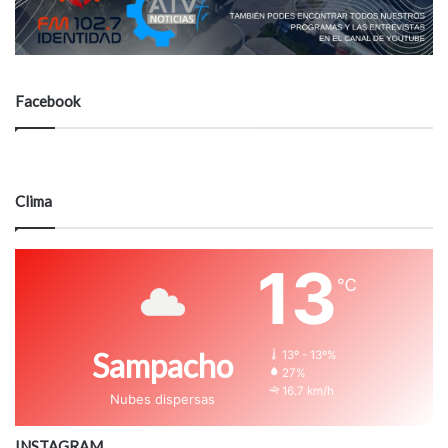
Facebook
Clima
13
℃
Sampacho
13º - 13º%
27%
16.7 km/h
Nubes dispersas
INSTAGRAM