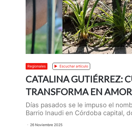
Anterior
Siguiente
Regionales
Escuchar artículo
CATALINA GUTIÉRREZ: 
TRANSFORMA EN AMOR
Días pasados se le impuso el nombr
Barrio Inaudi en Córdoba capital, do
26 Noviembre 2025