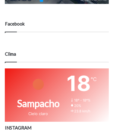
Facebook
Clima
18
℃
Sampacho
18º - 18º%
20%
23.8 km/h
Cielo claro
INSTAGRAM