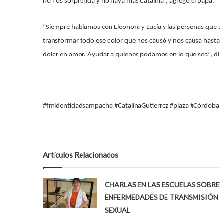
no nos sorprenda y no haya más Catalina”, agregó el papá.
“Siempre hablamos con Eleonora y Lucía y las personas que 
transformar todo ese dolor que nos causó y nos causa hasta e
dolor en amor. Ayudar a quienes podamos en lo que sea”, di
#fmidentidadsampacho #CatalinaGutierrez #plaza #Córdoba
Artículos Relacionados
CHARLAS EN LAS ESCUELAS SOBRE
ENFERMEDADES DE TRANSMISIÓN
SEXUAL