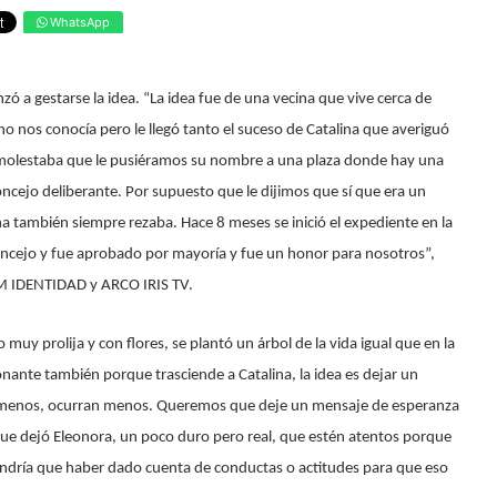
WhatsApp
nzó a gestarse la idea. “La idea fue de una vecina que vive cerca de
no nos conocía pero le llegó tanto el suceso de Catalina que averiguó
s molestaba que le pusiéramos su nombre a una plaza donde hay una
concejo deliberante. Por supuesto que le dijimos que sí que era un
a también siempre rezaba. Hace 8 meses se inició el expediente en la
concejo y fue aprobado por mayoría y fue un honor para nosotros”,
 FM IDENTIDAD y ARCO IRIS TV.
uy prolija y con flores, se plantó un árbol de la vida igual que en la
nante también porque trasciende a Catalina, la idea es dejar un
o menos, ocurran menos. Queremos que deje un mensaje de esperanza
 que dejó Eleonora, un poco duro pero real, que estén atentos porque
tendría que haber dado cuenta de conductas o actitudes para que eso