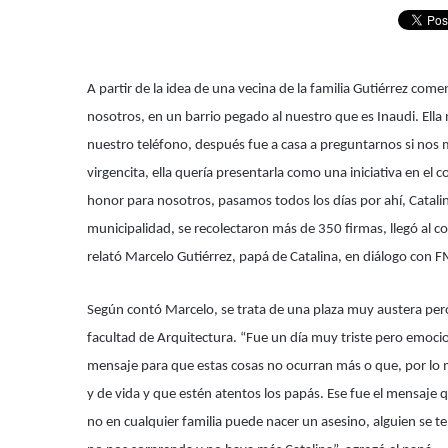
A partir de la idea de una vecina de la familia Gutiérrez come
nosotros, en un barrio pegado al nuestro que es Inaudi. Ella 
nuestro teléfono, después fue a casa a preguntarnos si no
virgencita, ella quería presentarla como una iniciativa en el 
honor para nosotros, pasamos todos los días por ahí, Catalin
municipalidad, se recolectaron más de 350 firmas, llegó al 
relató Marcelo Gutiérrez, papá de Catalina, en diálogo con
Según contó Marcelo, se trata de una plaza muy austera pero m
facultad de Arquitectura. “Fue un día muy triste pero emocio
mensaje para que estas cosas no ocurran más o que, por l
y de vida y que estén atentos los papás. Ese fue el mensaje
no en cualquier familia puede nacer un asesino, alguien se 