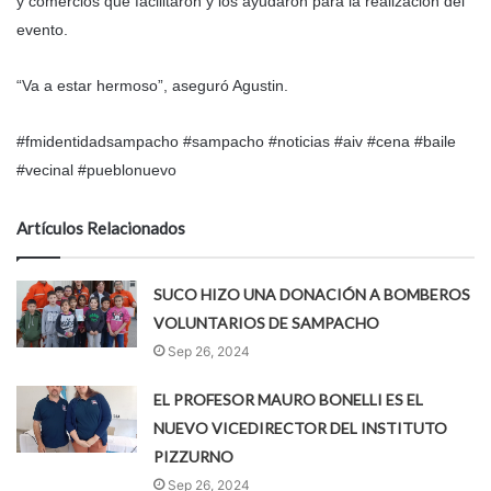
y comercios que facilitaron y los ayudaron para la realización del
evento.
“Va a estar hermoso”, aseguró Agustin.
#fmidentidadsampacho #sampacho #noticias #aiv #cena #baile
#vecinal #pueblonuevo
Artículos Relacionados
SUCO HIZO UNA DONACIÓN A BOMBEROS
VOLUNTARIOS DE SAMPACHO
Sep 26, 2024
EL PROFESOR MAURO BONELLI ES EL
NUEVO VICEDIRECTOR DEL INSTITUTO
PIZZURNO
Sep 26, 2024