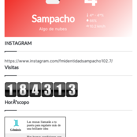
Sampacho
4º - 4º%
66%
10.2 km/h
Algo de nubes
INSTAGRAM
https://www.instagram.com/fmidentidadsampacho102.7/
Visitas
HorÃ³scopo