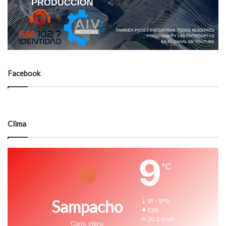
Facebook
Clima
9
℃
Sampacho
9º - 9º%
53%
30.3 km/h
Cielo claro