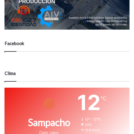
Facebook
Clima
12
℃
Sampacho
12º - 12º%
24%
19.6 km/h
Cielo claro