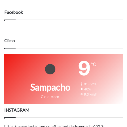
Facebook
Clima
9
℃
Sampacho
9º - 9º%
40%
9.3 km/h
Cielo claro
INSTAGRAM
https://www.instagram.com/fmidentidadsampacho102.7/