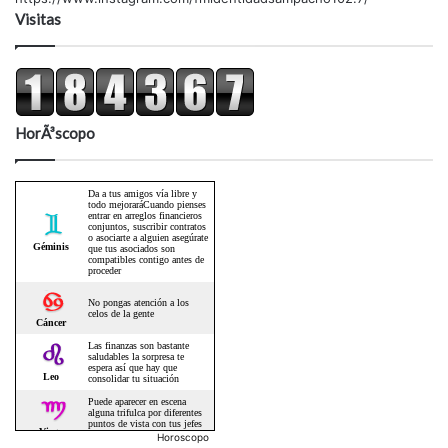
Visitas
HorÃ³scopo
Horoscopo