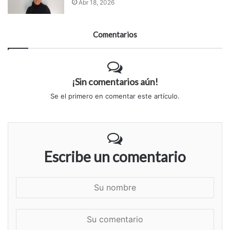
Abr 18, 2026
Comentarios
¡Sin comentarios aún!
Se el primero en comentar este artículo.
Escribe un comentario
S
u
n
S
o
u
m