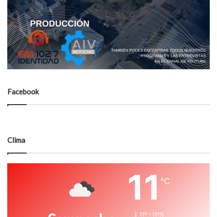
Facebook
Clima
11
℃
11º - 11º%