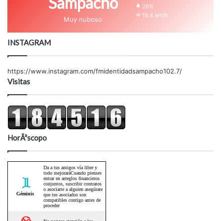
Sampacho
26%
19.4 km/h
Muy nuboso
INSTAGRAM
https://www.instagram.com/fmidentidadsampacho102.7/
Visitas
HorÃ³scopo