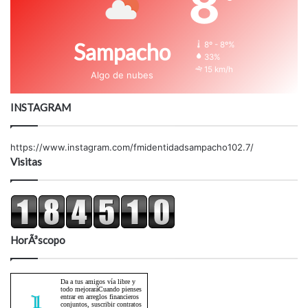
8
Sampacho
8º - 8º%
33%
15 km/h
Algo de nubes
INSTAGRAM
https://www.instagram.com/fmidentidadsampacho102.7/
Visitas
HorÃ³scopo