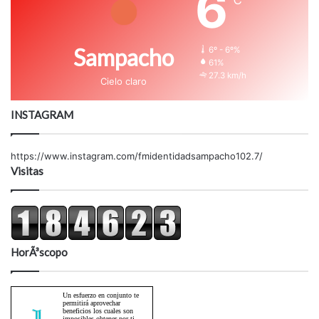
6
℃
Sampacho
6º - 6º%
61%
27.3 km/h
Cielo claro
INSTAGRAM
https://www.instagram.com/fmidentidadsampacho102.7/
Visitas
HorÃ³scopo