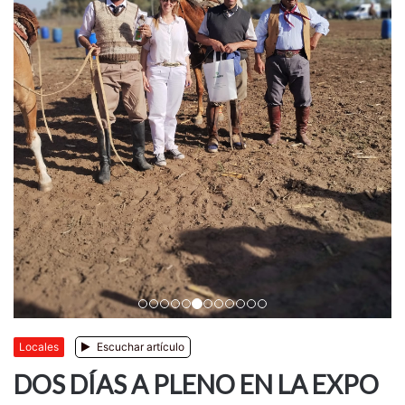
Anterior
Siguiente
Locales
Escuchar artículo
DOS DÍAS A PLENO EN LA EXPO