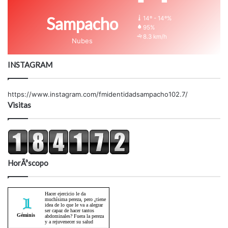
Sampacho
14º - 14º%
95%
8.3 km/h
Nubes
INSTAGRAM
https://www.instagram.com/fmidentidadsampacho102.7/
Visitas
HorÃ³scopo