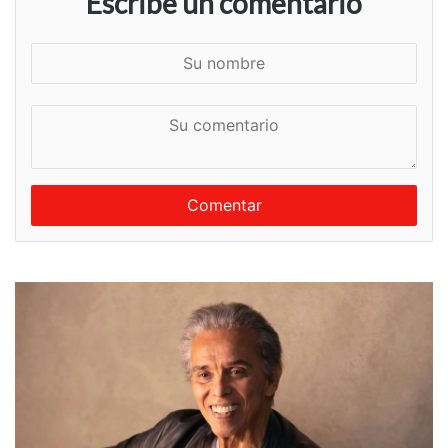
Escribe un comentario
S
u
n
S
o
u
m
c
b
o
r
m
e
e
n
t
a
r
i
o