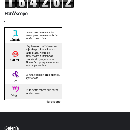
HorÃ³scopo
Horoscopo
Galería