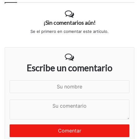
¡Sin comentarios aún!
Se el primero en comentar este artículo.
Escribe un comentario
S
u
n
S
o
u
m
c
b
o
r
m
e
e