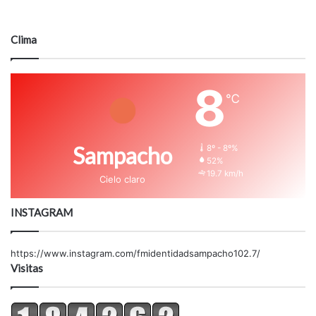
Clima
8
℃
Sampacho
8º - 8º%
52%
19.7 km/h
Cielo claro
INSTAGRAM
https://www.instagram.com/fmidentidadsampacho102.7/
Visitas