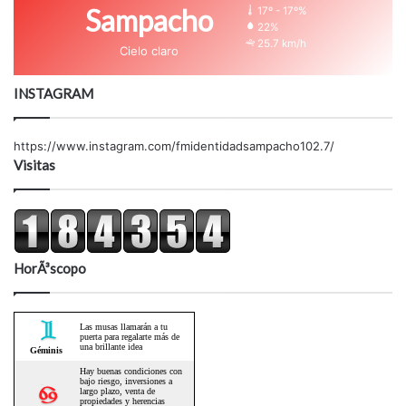
Sampacho
17º - 17º%
22%
25.7 km/h
Cielo claro
INSTAGRAM
https://www.instagram.com/fmidentidadsampacho102.7/
Visitas
HorÃ³scopo