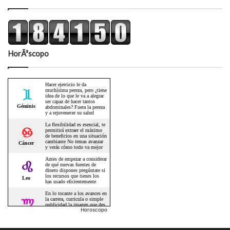
HorÃ³scopo
Horoscopo