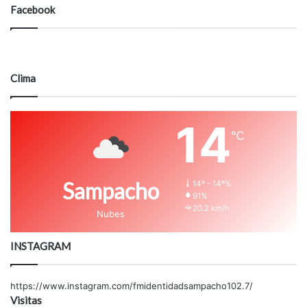
Facebook
Clima
14
℃
Sampacho
14º - 14º%
91%
20.2 km/h
Nubes
INSTAGRAM
https://www.instagram.com/fmidentidadsampacho102.7/
Visitas