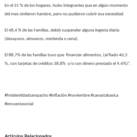
En el 31 % de los hogares, hubo integrantes que en algún momento
del mes sintieron hambre, pero no pudieron cubrir esa necesidad.
El 48,4 % de las Familias, debió suspender alguna ingesta diaria
(desayuno, almuerzo, merienda o cena).
El 88,7% de las familias tuvo que financiar alimentos, (al fiado 40,5
%, con tarjetas de créditos 38,8% y/o con dinero prestado el 9,4%)”.
#fmidentidadsampacho #inflación #noviembre #canastabasica
#encuestasocial
Artículos Relacionados