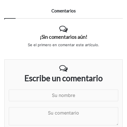
Comentarios
¡Sin comentarios aún!
Se el primero en comentar este artículo.
Escribe un comentario
S
u
n
S
o
u
m
c
b