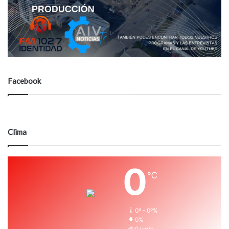
Facebook
Clima
0
℃
0º - 0º%
0%