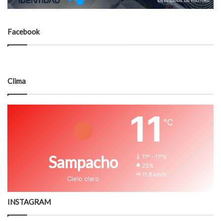
Facebook
Clima
11
℃
Sampacho
11º - 11º%
25%
11.8 km/h
Cielo claro
INSTAGRAM