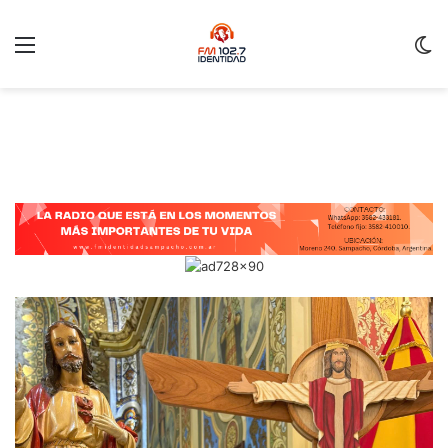
Menu
C
m