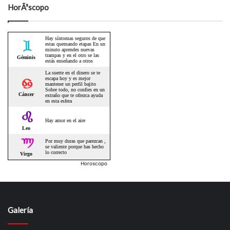
HorÃ³scopo
Horoscopo
Galería