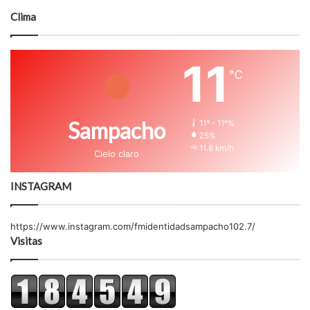
Clima
11
℃
Sampacho
11º - 11º%
25%
11.8 km/h
Cielo claro
INSTAGRAM
https://www.instagram.com/fmidentidadsampacho102.7/
Visitas