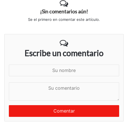
¡Sin comentarios aún!
Se el primero en comentar este artículo.
Escribe un comentario
S
u
n
S
o
u
m
c
b
o
r
m
e
e
n
t