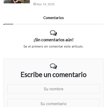
Nov 14, 2025
Comentarios
¡Sin comentarios aún!
Se el primero en comentar este artículo.
Escribe un comentario
S
u
n
S
o
u
m