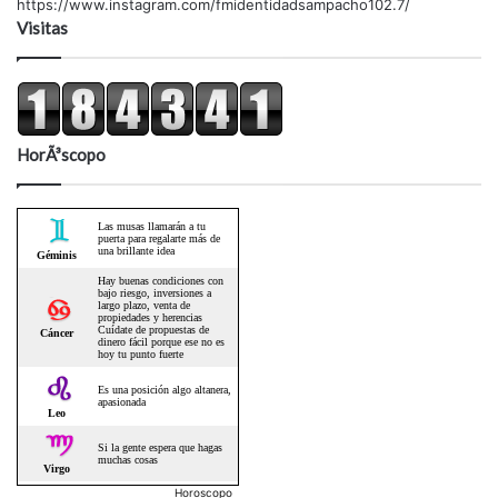
https://www.instagram.com/fmidentidadsampacho102.7/
Visitas
HorÃ³scopo
Horoscopo