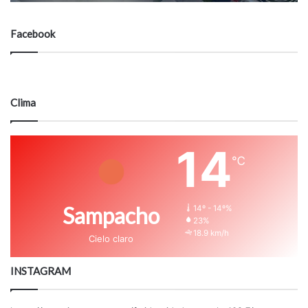
Facebook
Clima
14
℃
Sampacho
14º - 14º%
23%
18.9 km/h
Cielo claro
INSTAGRAM