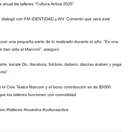
 anual de talleres “Cultura Activa 2025”.
ni, dialogó con FM IDENTIDAD y AIV. Comentó que será este
nocer una pequeña parte de lo realizado durante el año. “Es una
le dan vida al Marconi”, aseguró.
te, karate Do, literatura, folclore, italiano, danzas árabes y yoga.
nto”.
n el Cine Teatro Marconi y el bono contribución es de $5000.
ue los talleres funcionen con comodidad.
i #talleres #muestra #culturaactiva