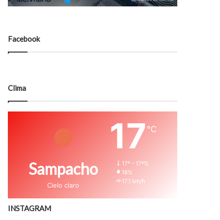
Facebook
Clima
17
℃
Sampacho
17º - 17º%
18%
17.1 km/h
Cielo claro
INSTAGRAM