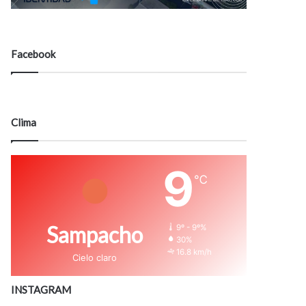
Facebook
Clima
9
℃
Sampacho
9º - 9º%
30%
16.8 km/h
Cielo claro
INSTAGRAM