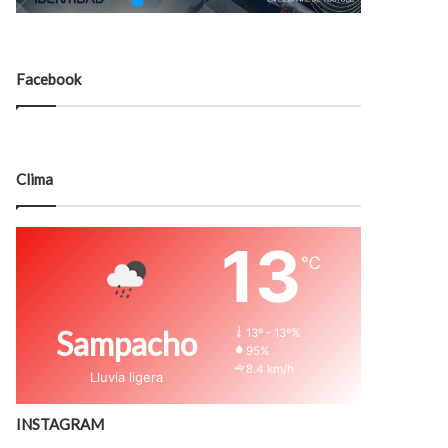
Facebook
Clima
13
℃
Sampacho
13º - 13º%
95%
8.4 km/h
Lluvia ligera
INSTAGRAM