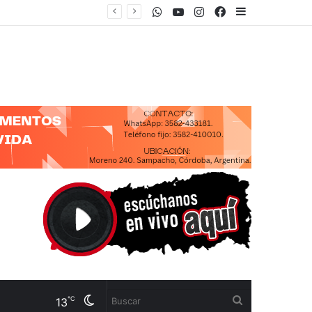
WhatsApp
Youtube
Instagram
Facebook
Sidebar
“CON ESTA LEY PRETENDEN SACAR TODOS LOS LÍMITES PARA QUE UNA FIRMA INTERNACIONAL COMPRE CUALQUIER TERRITORIO NACIONAL”
Cambiar
Buscar
℃
13