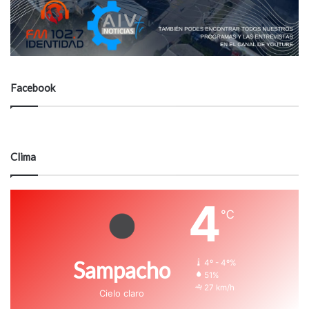
Facebook
Clima
4
℃
Sampacho
4º - 4º%
51%
27 km/h
Cielo claro