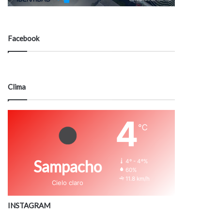
Facebook
Clima
4
℃
Sampacho
4º - 4º%
60%
11.8 km/h
Cielo claro
INSTAGRAM