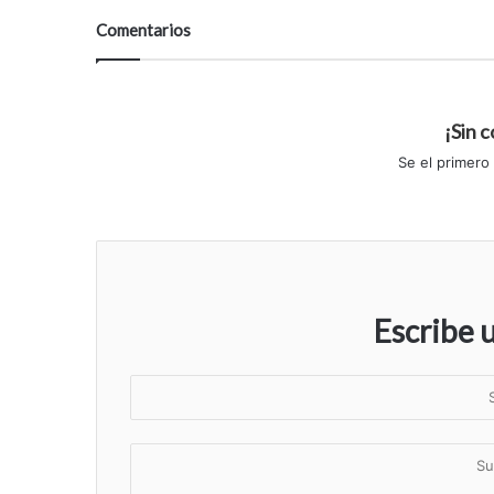
Comentarios
¡Sin 
Se el primero
Escribe 
S
u
n
S
o
u
m