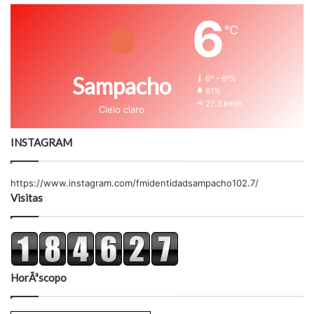
6
℃
Sampacho
6º - 6º%
61%
27.3 km/h
Cielo claro
INSTAGRAM
https://www.instagram.com/fmidentidadsampacho102.7/
Visitas
HorÃ³scopo