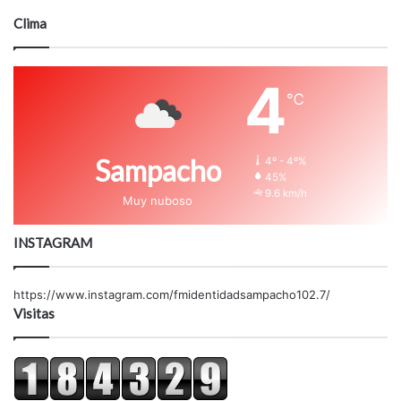
Clima
4
℃
Sampacho
4º - 4º%
45%
9.6 km/h
Muy nuboso
INSTAGRAM
https://www.instagram.com/fmidentidadsampacho102.7/
Visitas