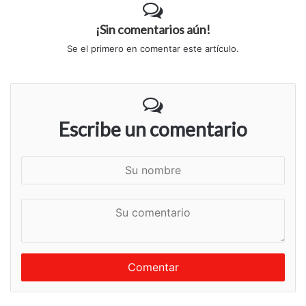
¡Sin comentarios aún!
Se el primero en comentar este artículo.
Escribe un comentario
S
u
n
S
o
u
m
c
b
o
r
m
e
e
n
t