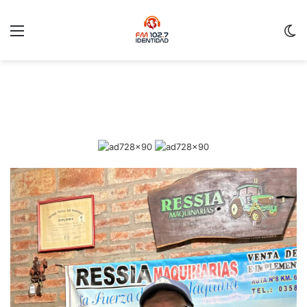
Menu
C
m