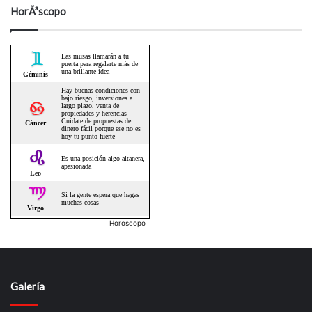
HorÃ³scopo
Horoscopo
Galería