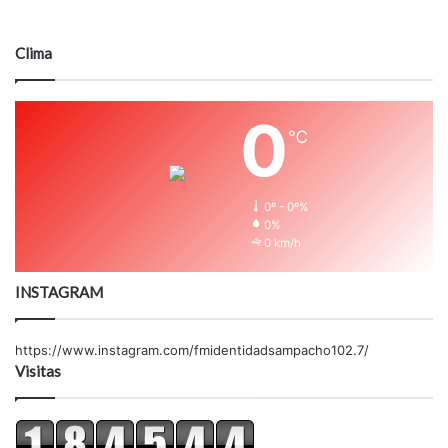
Clima
0
℃
0º - 0º%
0%
0 km/h
INSTAGRAM
https://www.instagram.com/fmidentidadsampacho102.7/
Visitas