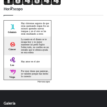
HorÃ³scopo
Horoscopo
Galería