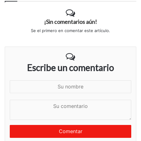
¡Sin comentarios aún!
Se el primero en comentar este artículo.
Escribe un comentario
S
u
n
S
o
u
m
c
b
o
r
m
e
e