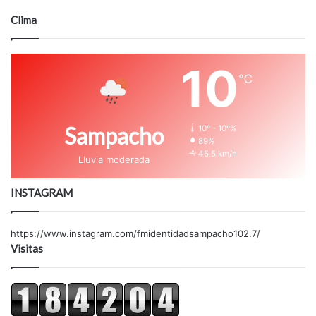
Clima
10
℃
Sampacho
10º - 10º%
89%
45.5 km/h
Lluvia moderada
INSTAGRAM
https://www.instagram.com/fmidentidadsampacho102.7/
Visitas