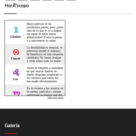
HorÃ³scopo
Horoscopo
Galería