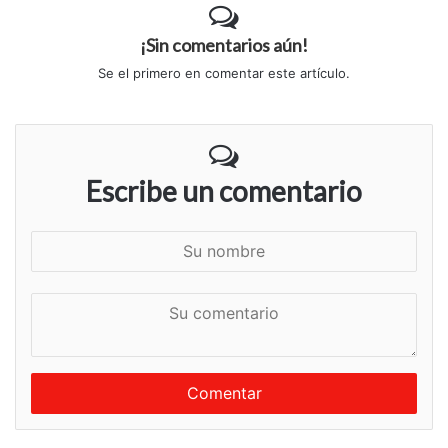
¡Sin comentarios aún!
Se el primero en comentar este artículo.
Escribe un comentario
S
u
n
S
o
u
m
c
b
o
r
m
e
e
n