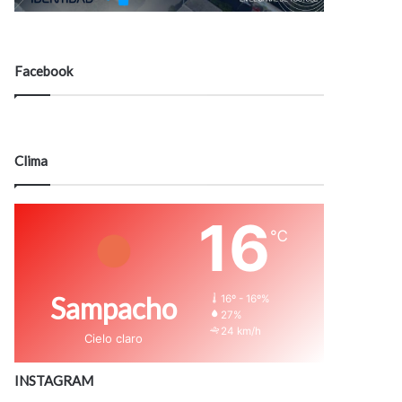
Facebook
Clima
16
℃
Sampacho
16º - 16º%
27%
24 km/h
Cielo claro
INSTAGRAM