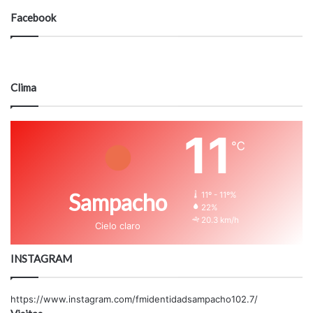
Facebook
Clima
11
℃
Sampacho
11º - 11º%
22%
20.3 km/h
Cielo claro
INSTAGRAM
https://www.instagram.com/fmidentidadsampacho102.7/