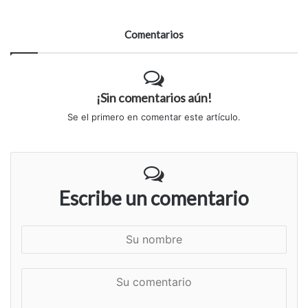
Comentarios
¡Sin comentarios aún!
Se el primero en comentar este artículo.
Escribe un comentario
S
u
n
S
o
u
m
c
b