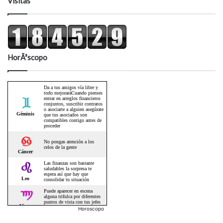
Visitas
HorÃ³scopo
Horoscopo