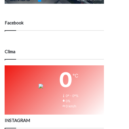
Facebook
Clima
0
℃
0º - 0º%
0%
0 km/h
INSTAGRAM