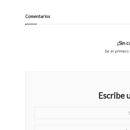
Comentarios
¡Sin 
Se el primero
Escribe 
S
u
n
S
o