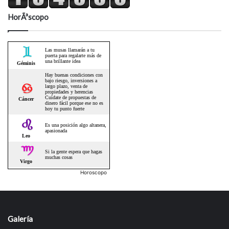
HorÃ³scopo
Horoscopo
Galería