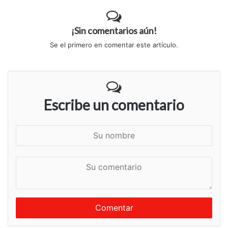
¡Sin comentarios aún!
Se el primero en comentar este artículo.
Escribe un comentario
S
u
n
S
o
u
m
c
b
o
r
m
e
e
n