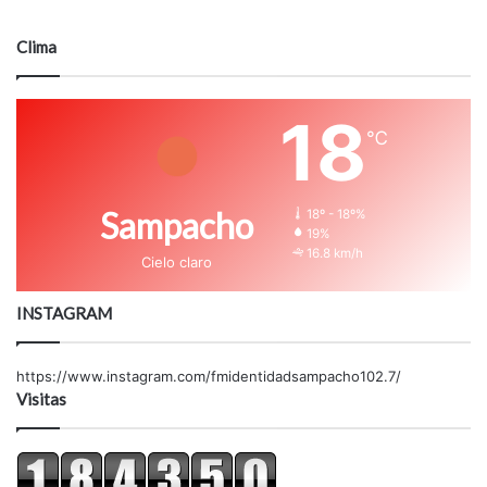
Clima
18
℃
Sampacho
18º - 18º%
19%
16.8 km/h
Cielo claro
INSTAGRAM
https://www.instagram.com/fmidentidadsampacho102.7/
Visitas