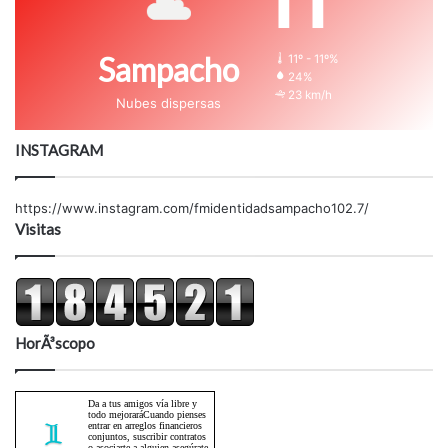
11
Sampacho
11º - 11º%
24%
23 km/h
Nubes dispersas
INSTAGRAM
https://www.instagram.com/fmidentidadsampacho102.7/
Visitas
HorÃ³scopo