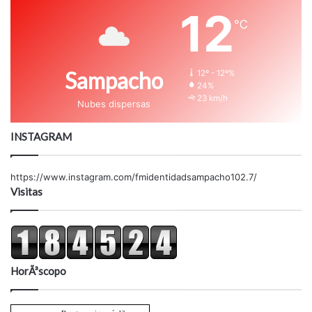
12
℃
Sampacho
12º - 12º%
24%
23 km/h
Nubes dispersas
INSTAGRAM
https://www.instagram.com/fmidentidadsampacho102.7/
Visitas
HorÃ³scopo