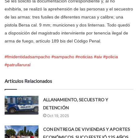
Se les solicitó la documentación correspondiente y, al no
exhibirla, se realizó la aprehensión de las personas y el secuestro
de las armas: tres fusiles de diferentes marcas y calibre; una
pistola Bersa cal. 9 mm; municiones y dos linternas. Todo quedó
a disposición del magistrado interviniente por tenencia ilegal de
arma de fuego, artículo 189 bis del Código Penal.
#fmidentidadsampacho
#sampacho
#noticias
#aiv
#policia
#patrullarural
Artículos Relacionados
ALLANAMIENTO, SECUESTRO Y
DETENCIÓN
Oct 19, 2025
CON ENTREGA DE VIVIENDAS Y APORTES
ECONÓMICOS, SUCO FESTEJÓ 125 AÑOS