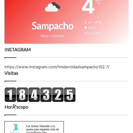
4
℃
Sampacho
4º - 4º%
47%
9.5 km/h
Muy nuboso
INSTAGRAM
https://www.instagram.com/fmidentidadsampacho102.7/
Visitas
HorÃ³scopo