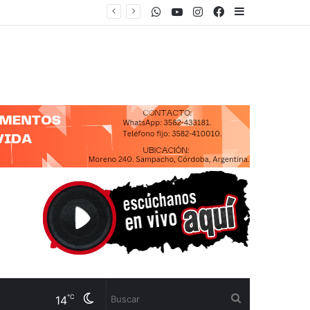
WhatsApp
Youtube
Instagram
Facebook
Sidebar
“CON ESTA LEY PRETENDEN SACAR TODOS LOS LÍMITES PARA QUE UNA FIRMA INTERNACIONAL COMPRE CUALQUIER TERRITORIO NACIONAL”
Cambiar
Buscar
℃
14