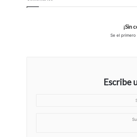
¡Sin 
Se el primero
Escribe 
S
u
n
S
o
u
m
c
b
o
r