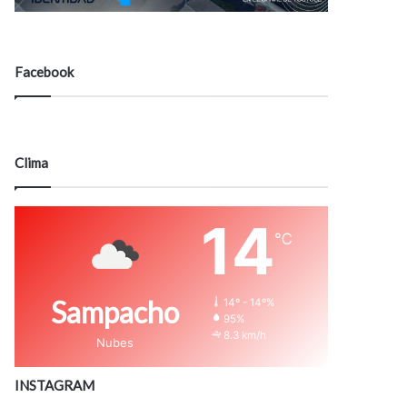
Facebook
Clima
14
℃
Sampacho
14º - 14º%
95%
8.3 km/h
Nubes
INSTAGRAM