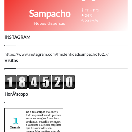
Sampacho
11º - 11º%
24%
23 km/h
Nubes dispersas
INSTAGRAM
https://www.instagram.com/fmidentidadsampacho102.7/
Visitas
HorÃ³scopo