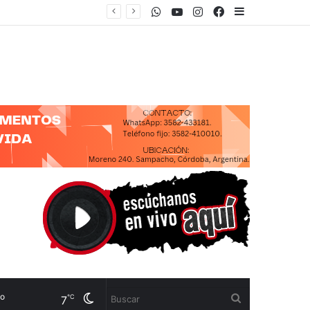
WhatsApp
Youtube
Instagram
Facebook
Sidebar
CUENTA”
Cambiar
Buscar
℃
7