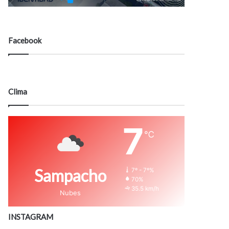
Facebook
Clima
7
℃
Sampacho
7º - 7º%
70%
35.5 km/h
Nubes
INSTAGRAM