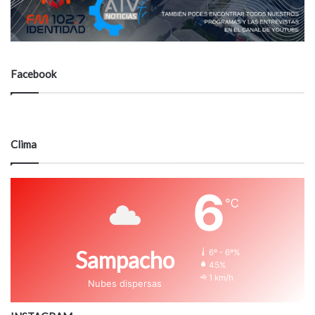
Facebook
Clima
6
℃
Sampacho
6º - 6º%
45%
1 km/h
Nubes dispersas