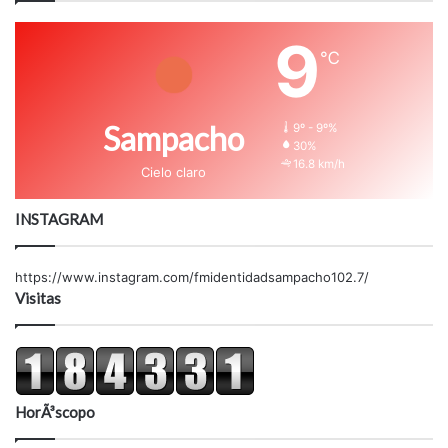
9
℃
Sampacho
9º - 9º%
30%
16.8 km/h
Cielo claro
INSTAGRAM
https://www.instagram.com/fmidentidadsampacho102.7/
Visitas
HorÃ³scopo