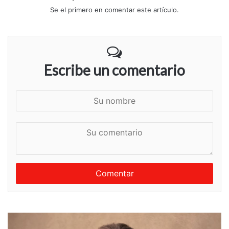
Se el primero en comentar este artículo.
Escribe un comentario
S
u
n
S
o
u
m
c
b
o
r
m
e
e
n
t
a
r