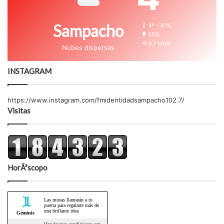
Sampacho
4º - 4º%
55%
9.7 km/h
Nubes dispersas
INSTAGRAM
https://www.instagram.com/fmidentidadsampacho102.7/
Visitas
HorÃ³scopo